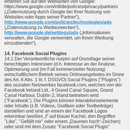
erfahren Sie auf den Webseiten von Google:
https://www.google.com/intl/de/policies/privacy/partners
(„Datennutzung durch Google bei Ihrer Nutzung von
Websites oder Apps seiner Partner“),
http://www.google.com/policies/technologies/ads
(„Datennutzung zu Werbezwecken“),
http://www.google.de/settings/ads
(„Informationen
verwalten, die Google verwendet, um Ihnen Werbung
einzublenden“).
14. Facebook Social Plugins
14.1 Der Verantwortliche nutzen auf Grundlage seiner
berechtigten Interessen (d.h. Interesse an der Analyse,
Optimierung und (im Fall kommerzieller Nutzung)
wirtschaftlichem Betrieb seines Onlineangebotes im Sinne
des Art. 6 Abs. 1 lit. f. DSGVO) Social Plugins ("Plugins")
des sozialen Netzwerkes facebook.com, welches von der
Facebook Ireland Ltd., 4 Grand Canal Square, Grand
Canal Harbour, Dublin 2, Irland betrieben wird
("Facebook"). Die Plugins können Interaktionselemente
oder Inhalte (z.B. Videos, Grafiken oder Textbeiträge)
darstellen und sind an einem der Facebook Logos
erkennbar (weißes „f“ auf blauer Kachel, den Begriffen
"Like", "Gefällt mir" oder einem „Daumen hoch“-Zeichen)
oder sind mit dem Zusatz "Facebook Social Plugin"