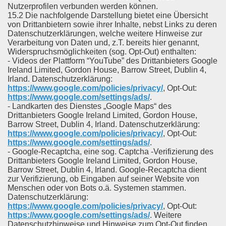
Nutzerprofilen verbunden werden können.
15.2 Die nachfolgende Darstellung bietet eine Übersicht
von Drittanbietern sowie ihrer Inhalte, nebst Links zu deren
Datenschutzerklärungen, welche weitere Hinweise zur
Verarbeitung von Daten und, z.T. bereits hier genannt,
Widerspruchsmöglichkeiten (sog. Opt-Out) enthalten:
- Videos der Plattform “YouTube” des Drittanbieters Google
Ireland Limited, Gordon House, Barrow Street, Dublin 4,
Irland. Datenschutzerklärung:
https://www.google.com/policies/privacy/
, Opt-Out:
https://www.google.com/settings/ads/
.
- Landkarten des Dienstes „Google Maps“ des
Drittanbieters Google Ireland Limited, Gordon House,
Barrow Street, Dublin 4, Irland. Datenschutzerklärung:
https://www.google.com/policies/privacy/
, Opt-Out:
https://www.google.com/settings/ads/
.
- Google-Recaptcha, eine sog. Captcha -Verifizierung des
Drittanbieters Google Ireland Limited, Gordon House,
Barrow Street, Dublin 4, Irland. Google-Recaptcha dient
zur Verifizierung, ob Eingaben auf seiner Website von
Menschen oder von Bots o.ä. Systemen stammen.
Datenschutzerklärung:
https://www.google.com/policies/privacy/
, Opt-Out:
https://www.google.com/settings/ads/
. Weitere
Datenschutzhinweise und Hinweise zum Opt-Out finden