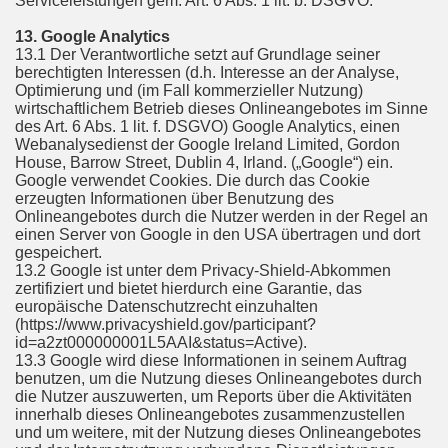
Serviceleistungen gem. Art. 6 Abs. 1 lit. b. DSGVO.
13. Google Analytics
13.1 Der Verantwortliche setzt auf Grundlage seiner
berechtigten Interessen (d.h. Interesse an der Analyse,
Optimierung und (im Fall kommerzieller Nutzung)
wirtschaftlichem Betrieb dieses Onlineangebotes im Sinne
des Art. 6 Abs. 1 lit. f. DSGVO) Google Analytics, einen
Webanalysedienst der Google Ireland Limited, Gordon
House, Barrow Street, Dublin 4, Irland. („Google“) ein.
Google verwendet Cookies. Die durch das Cookie
erzeugten Informationen über Benutzung des
Onlineangebotes durch die Nutzer werden in der Regel an
einen Server von Google in den USA übertragen und dort
gespeichert.
13.2 Google ist unter dem Privacy-Shield-Abkommen
zertifiziert und bietet hierdurch eine Garantie, das
europäische Datenschutzrecht einzuhalten
(https://www.privacyshield.gov/participant?
id=a2zt000000001L5AAI&status=Active).
13.3 Google wird diese Informationen in seinem Auftrag
benutzen, um die Nutzung dieses Onlineangebotes durch
die Nutzer auszuwerten, um Reports über die Aktivitäten
innerhalb dieses Onlineangebotes zusammenzustellen
und um weitere, mit der Nutzung dieses Onlineangebotes