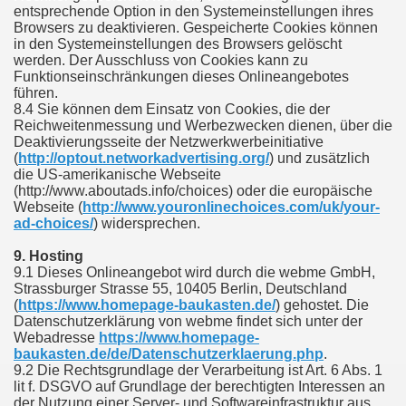
entsprechende Option in den Systemeinstellungen ihres
Browsers zu deaktivieren. Gespeicherte Cookies können
in den Systemeinstellungen des Browsers gelöscht
werden. Der Ausschluss von Cookies kann zu
Funktionseinschränkungen dieses Onlineangebotes
führen.
8.4 Sie können dem Einsatz von Cookies, die der
Reichweitenmessung und Werbezwecken dienen, über die
Deaktivierungsseite der Netzwerkwerbeinitiative
(
http://optout.networkadvertising.org/
) und zusätzlich
die US-amerikanische Webseite
(http://www.aboutads.info/choices) oder die europäische
Webseite (
http://www.youronlinechoices.com/uk/your-
ad-choices/
) widersprechen.
9. Hosting
9.1 Dieses Onlineangebot wird durch die webme GmbH,
Strassburger Strasse 55, 10405 Berlin, Deutschland
(
https://www.homepage-baukasten.de/
) gehostet. Die
Datenschutzerklärung von webme findet sich unter der
Webadresse
https://www.homepage-
baukasten.de/de/Datenschutzerklaerung.php
.
9.2 Die Rechtsgrundlage der Verarbeitung ist Art. 6 Abs. 1
lit f. DSGVO auf Grundlage der berechtigten Interessen an
der Nutzung einer Server- und Softwareinfrastruktur aus