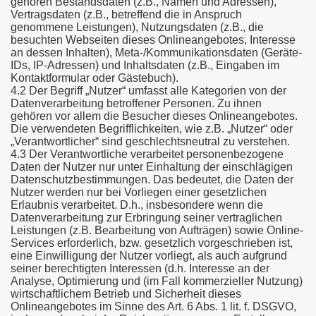
gehören Bestandsdaten (z.B., Namen und Adressen),
Vertragsdaten (z.B., betreffend die in Anspruch
genommene Leistungen), Nutzungsdaten (z.B., die
besuchten Webseiten dieses Onlineangebotes, Interesse
an dessen Inhalten), Meta-/Kommunikationsdaten (Geräte-
IDs, IP-Adressen) und Inhaltsdaten (z.B., Eingaben im
Kontaktformular oder Gästebuch).
4.2 Der Begriff „Nutzer“ umfasst alle Kategorien von der
Datenverarbeitung betroffener Personen. Zu ihnen
gehören vor allem die Besucher dieses Onlineangebotes.
Die verwendeten Begrifflichkeiten, wie z.B. „Nutzer“ oder
„Verantwortlicher“ sind geschlechtsneutral zu verstehen.
4.3 Der Verantwortliche verarbeitet personenbezogene
Daten der Nutzer nur unter Einhaltung der einschlägigen
Datenschutzbestimmungen. Das bedeutet, die Daten der
Nutzer werden nur bei Vorliegen einer gesetzlichen
Erlaubnis verarbeitet. D.h., insbesondere wenn die
Datenverarbeitung zur Erbringung seiner vertraglichen
Leistungen (z.B. Bearbeitung von Aufträgen) sowie Online-
Services erforderlich, bzw. gesetzlich vorgeschrieben ist,
eine Einwilligung der Nutzer vorliegt, als auch aufgrund
seiner berechtigten Interessen (d.h. Interesse an der
Analyse, Optimierung und (im Fall kommerzieller Nutzung)
wirtschaftlichem Betrieb und Sicherheit dieses
Onlineangebotes im Sinne des Art. 6 Abs. 1 lit. f. DSGVO,